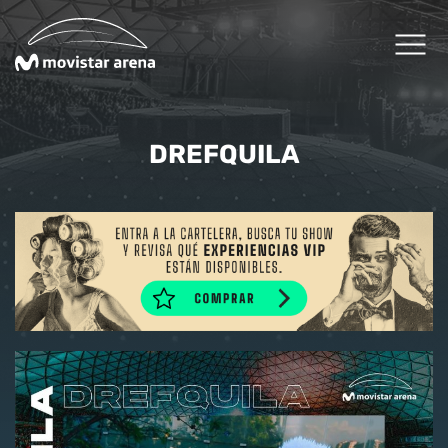
Click acá para ir directamente al contenido
Cartelera
DREFQUILA
Planifica tu visita
Arena Fans
Arena News
Experiencias Premium
Reservas