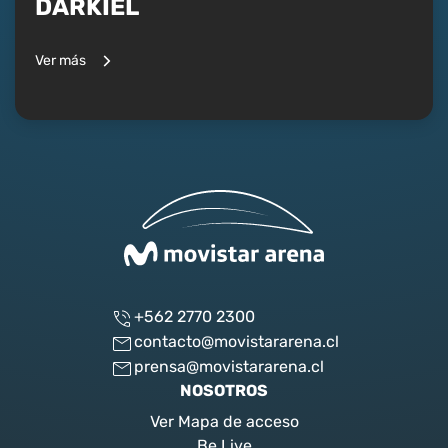
DARKIEL
Ver más
+562 2770 2300
contacto@movistararena.cl
prensa@movistararena.cl
NOSOTROS
Ver Mapa de acceso
Be Live