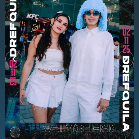
Nosotros
Contacto
Club Movistar
Suscríbete
modo claro