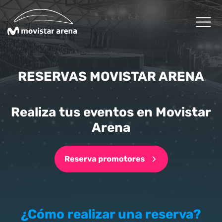
Click acá para ir directamente al contenido
Cartelera
RESERVAS MOVISTAR ARENA
Planifica tu visita
Realiza tus eventos en Movistar
Arena
Arena Fans
Arena News
Experiencias Premium
Reservas
¿Cómo realizar una reserva?