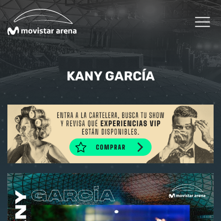
Click acá para ir directamente al contenido
Cartelera
KANY GARCÍA
Planifica tu visita
Arena Fans
Arena News
Experiencias Premium
Reservas