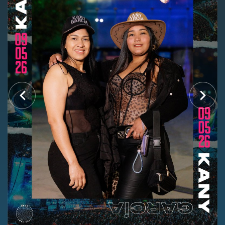
Nosotros
Contacto
Club Movistar
Suscríbete
modo claro