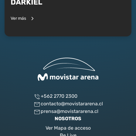
DARKIEL
Ver más
+562 2770 2300
contacto@movistararena.cl
prensa@movistararena.cl
NOSOTROS
Ver Mapa de acceso
Be Live