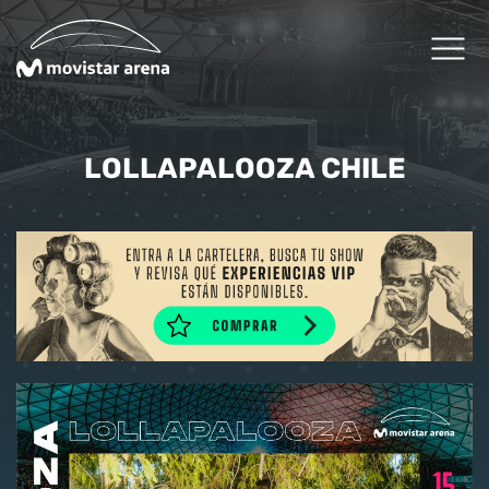
Click acá para ir directamente al contenido
Cartelera
LOLLAPALOOZA CHILE
Planifica tu visita
Arena Fans
Arena News
Experiencias Premium
Reservas