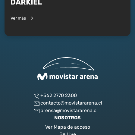
DARKIEL
Ver más
+562 2770 2300
contacto@movistararena.cl
prensa@movistararena.cl
NOSOTROS
Ver Mapa de acceso
Be Live