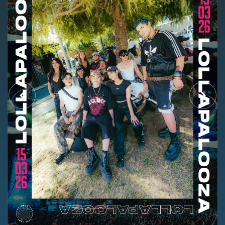
Nosotros
Contacto
Club Movistar
Suscríbete
modo claro