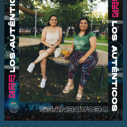
Nosotros
Contacto
Club Movistar
Suscríbete
modo claro