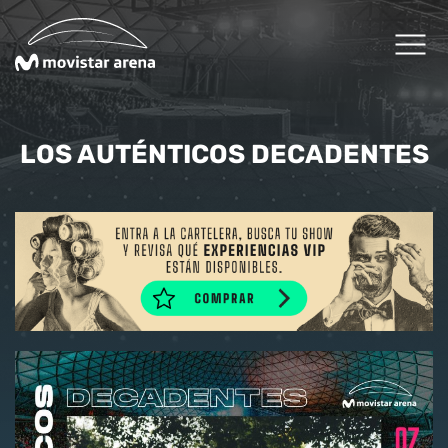
Click acá para ir directamente al contenido
Cartelera
LOS AUTÉNTICOS DECADENTES
Planifica tu visita
Arena Fans
Arena News
Experiencias Premium
Reservas