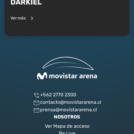
DARKIEL
Ver más
+562 2770 2300
contacto@movistararena.cl
prensa@movistararena.cl
NOSOTROS
Ver Mapa de acceso
Be Live