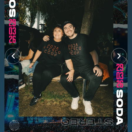
Nosotros
Contacto
Club Movistar
Suscríbete
modo claro