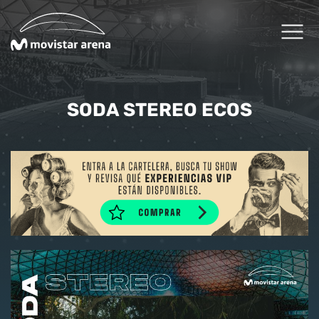
Click acá para ir directamente al contenido
Cartelera
SODA STEREO ECOS
Planifica tu visita
Arena Fans
Arena News
Experiencias Premium
Reservas