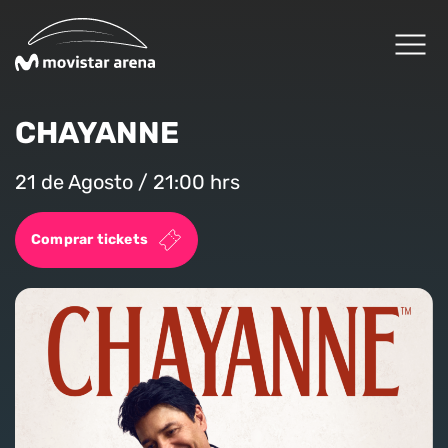
Click acá para ir directamente al contenido
CHAYANNE
Cartelera
21 de Agosto / 21:00 hrs
Planifica tu visita
Comprar tickets
Arena Fans
Arena News
Experiencias Premium
Reservas