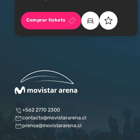
Comprar tickets
+562 2770 2300
contacto@movistararena.cl
prensa@movistararena.cl