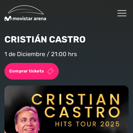
Click acá para ir directamente al contenido
CRISTIÁN CASTRO
Cartelera
1 de Diciembre / 21:00 hrs
Planifica tu visita
Comprar tickets
Arena Fans
Arena News
Experiencias Premium
Reservas