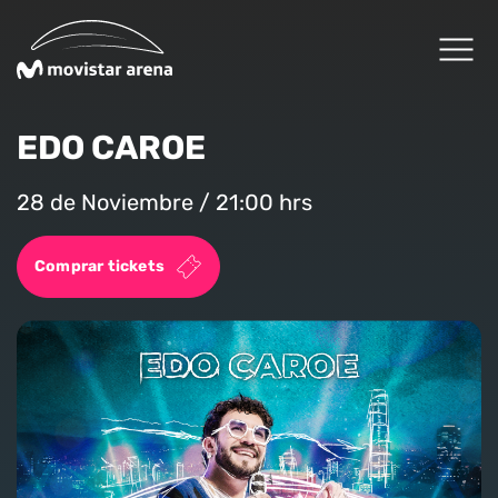
Click acá para ir directamente al contenido
EDO CAROE
Cartelera
28 de Noviembre / 21:00 hrs
Planifica tu visita
Comprar tickets
Arena Fans
Arena News
Experiencias Premium
Reservas