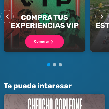
COMPRA TUS
EXPERIENCIAS VIP
ES
Comprar
Te puede interesar