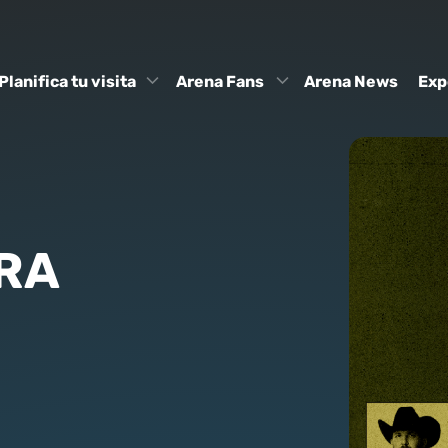
Planifica tu visita
Arena Fans
Arena News
Exp
RA