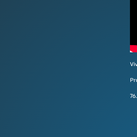
Vi
Pr
76