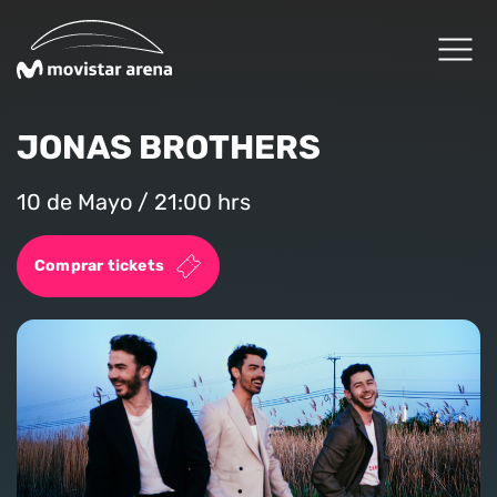
Click acá para ir directamente al contenido
JONAS BROTHERS
Cartelera
10 de Mayo / 21:00 hrs
Planifica tu visita
Comprar tickets
Arena Fans
Arena News
Experiencias Premium
Reservas