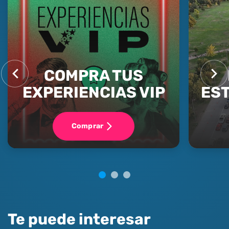
COMPRA TUS
EXPERIENCIAS VIP
ES
Comprar
Te puede interesar