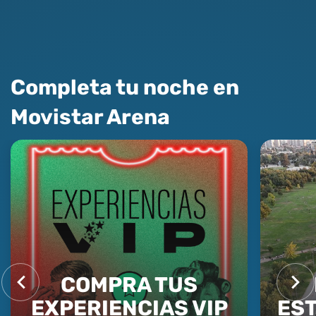
Completa tu noche en
Movistar Arena
COMPRA TUS
EXPERIENCIAS VIP
ES