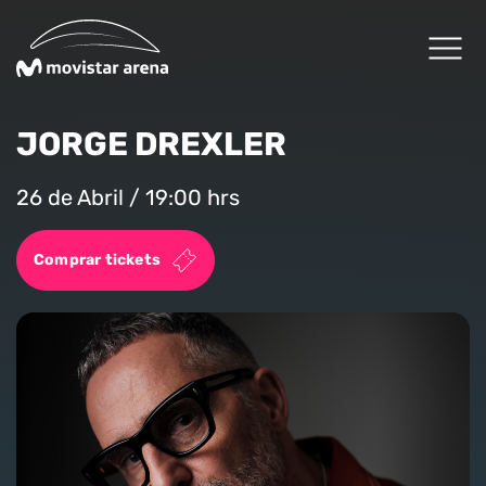
Click acá para ir directamente al contenido
JORGE DREXLER
Cartelera
26 de Abril / 19:00 hrs
Planifica tu visita
Comprar tickets
Arena Fans
Arena News
Experiencias Premium
Reservas