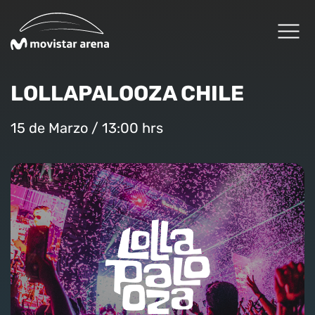
Click acá para ir directamente al contenido
LOLLAPALOOZA CHILE
Cartelera
15 de Marzo / 13:00 hrs
Planifica tu visita
Arena Fans
Arena News
Experiencias Premium
Reservas