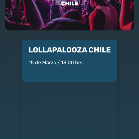
Nosotros
Contacto
Club Movistar
LOLLAPALOOZA CHILE
Suscríbete
15 de Marzo / 13:00 hrs
modo claro