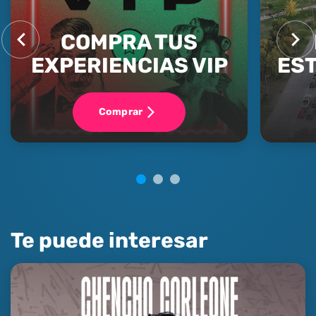
COMPRA TUS
EXPERIENCIAS VIP
ES
Comprar
Te puede interesar