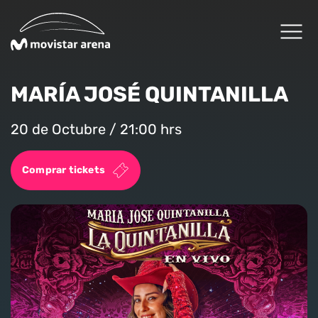
Click acá para ir directamente al contenido
MARÍA JOSÉ QUINTANILLA
Cartelera
20 de Octubre / 21:00 hrs
Planifica tu visita
Comprar tickets
Arena Fans
Arena News
Experiencias Premium
Reservas