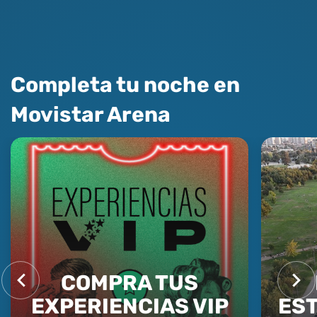
Completa tu noche en
Movistar Arena
COMPRA TUS
EXPERIENCIAS VIP
ES