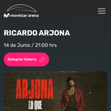
Click acá para ir directamente al contenido
RICARDO ARJONA
Cartelera
14 de Junio / 21:00 hrs
Planifica tu visita
Comprar tickets
Arena Fans
Arena News
Experiencias Premium
Reservas