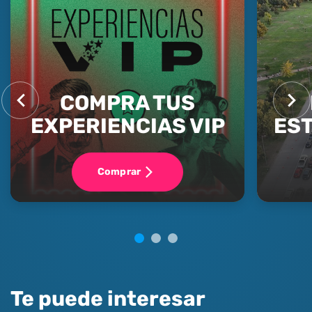
COMPRA TUS
EXPERIENCIAS VIP
ES
Comprar
Te puede interesar