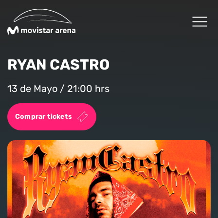
Click acá para ir directamente al contenido
RYAN CASTRO
Cartelera
13 de Mayo / 21:00 hrs
Planifica tu visita
Comprar tickets
Arena Fans
Arena News
Experiencias Premium
Reservas