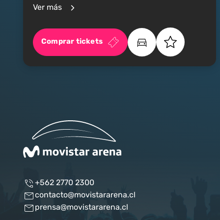
Ver más
Comprar tickets
+562 2770 2300
contacto@movistararena.cl
prensa@movistararena.cl