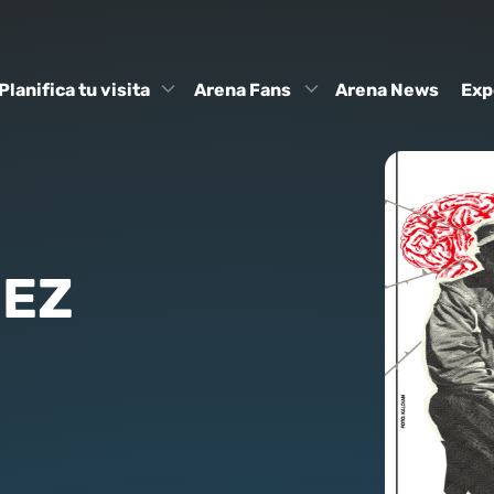
Planifica tu visita
Arena Fans
Arena News
Exp
UEZ