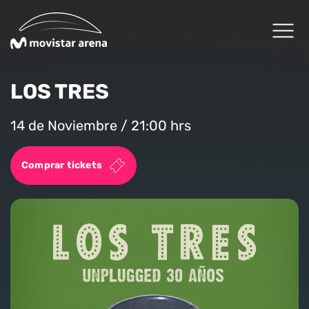
Click acá para ir directamente al contenido
LOS TRES
Cartelera
14 de Noviembre / 21:00 hrs
Planifica tu visita
Comprar tickets
Arena Fans
Arena News
Experiencias Premium
Reservas