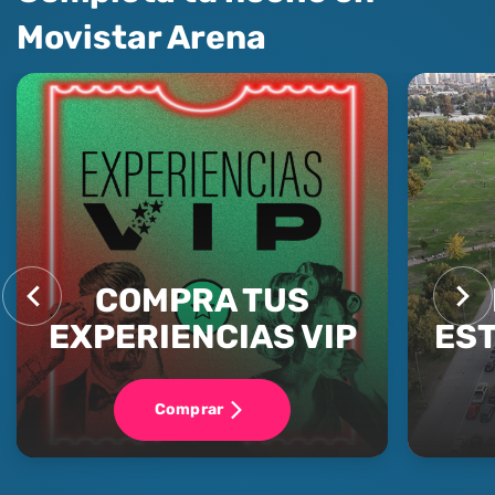
Movistar Arena
COMPRA TUS
EXPERIENCIAS VIP
ES
Comprar