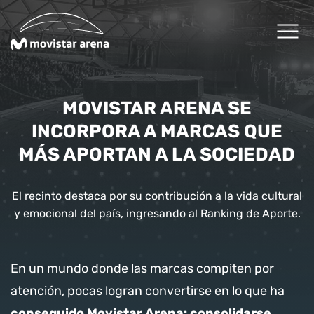
Click acá para ir directamente al contenido
Cartelera
MOVISTAR ARENA SE
INCORPORA A MARCAS QUE
Planifica tu visita
MÁS APORTAN A LA SOCIEDAD
Arena Fans
El recinto destaca por su contribución a la vida cultural
y emocional del país, ingresando al Ranking de Aporte.
Arena News
Experiencias Premium
En un mundo donde las marcas compiten por
atención, pocas logran convertirse en lo que ha
Reservas
conseguido Movistar Arena: consolidarse