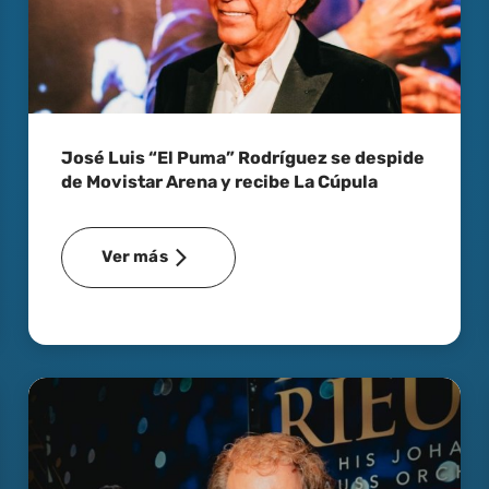
José Luis “El Puma” Rodríguez se despide
de Movistar Arena y recibe La Cúpula
Ver más