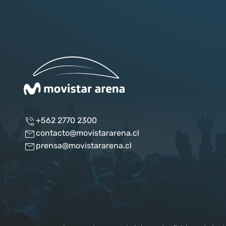
+562 2770 2300
contacto@movistararena.cl
prensa@movistararena.cl