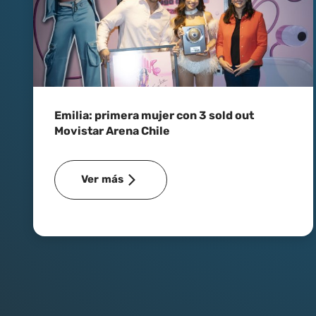
Emilia: primera mujer con 3 sold out
Movistar Arena Chile
Ver más