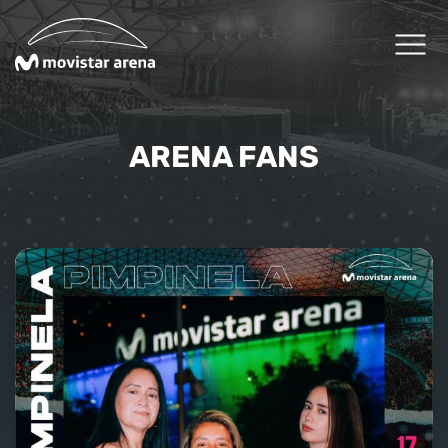
Click acá para ir directamente al contenido
Cartelera
ARENA FANS
Planifica tu visita
Arena Fans
Arena News
Experiencias Premium
Reservas