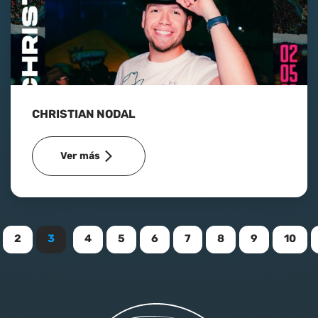
CHRISTIAN NODAL
Ver más
2
3
4
5
6
7
8
9
10