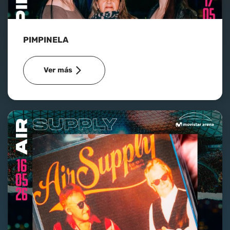
Nosotros
PIMPINELA
Contacto
Ver más
Club Movistar
Suscríbete
modo claro