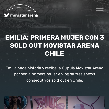
Click acá para ir directamente al contenido
Cartelera
EMILIA: PRIMERA MUJER CON 3
SOLD OUT MOVISTAR ARENA
Planifica tu visita
CHILE
Arena Fans
Emilia hace historia y recibe la Cúpula Movistar Arena
por ser la primera mujer en lograr tres shows
Arena News
consecutivos sold out en Chile.
Experiencias Premium
Reservas