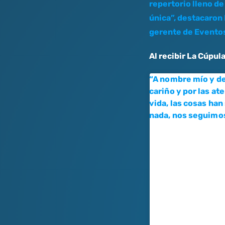
repertorio lleno d
única”, destacaron
gerente de Eventos
Al recibir La Cúpu
“A nombre mío y de
cariño y por las at
vida, las cosas han
nada, nos seguimos