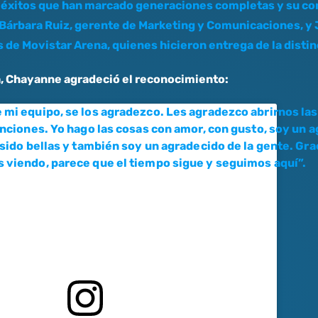
e éxitos que han marcado generaciones completas y su co
 Bárbara Ruiz, gerente de Marketing y Comunicaciones, y 
 de Movistar Arena, quienes hicieron entrega de la distin
la, Chayanne agradeció el reconocimiento:
 mi equipo, se los agradezco. Les agradezco abrirnos las 
enciones. Yo hago las cosas con amor, con gusto, soy un a
 sido bellas y también soy un agradecido de la gente. Gra
 viendo, parece que el tiempo sigue y seguimos aquí”.