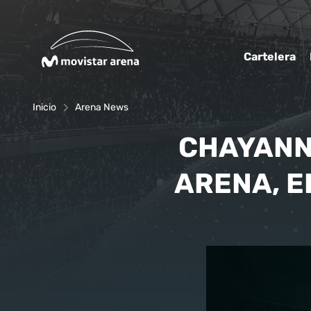
Click acá para ir directamente al contenido
Cartelera
Inicio
Arena News
CHAYANN
ARENA, E