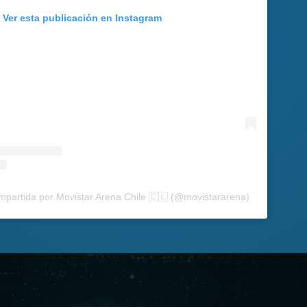
Ver esta publicación en Instagram
mpartida por Movistar Arena Chile 🇨🇱 (@movistararena)